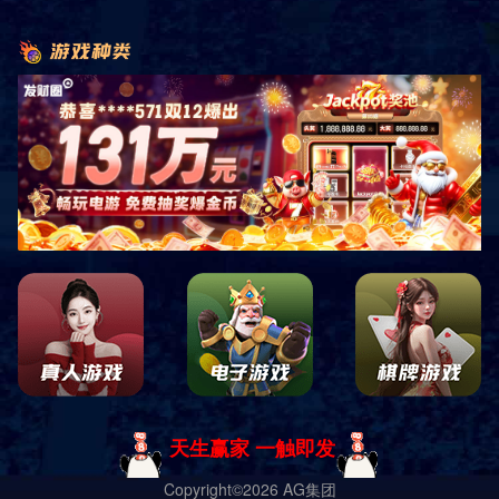
共
1
页
2
条
服务热线
400-618-5620
售后热线
400-653-1066
联系我们
地址：山东省德州市宁津县宏图路与香江大道交叉口
东100米路南
电话：18553494288 马总