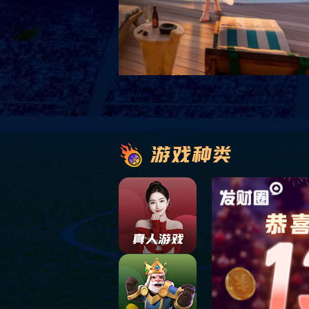
您当前的位置:
首页
>
新闻资讯
>
媒体动态
202
11-02