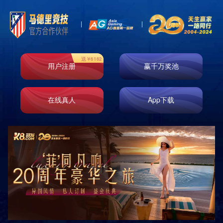
产品中心
您当前的位置:
首页
>
产品中心
>
力量系列
共
0
页
0
条
服务热线
400-618-5620
售后热线
400-653-1066